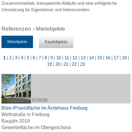
Zusammenarbeit, transparente Abläufe und eine erfolgreiche
Umsetzung für Eigentümer und Interessenten.
Referenzen - Mietobjekte
Mietobjekte
Kaufobjekte
1
|
2
|
3
|
4
|
5
|
6
|
7
|
8
|
9
|
10
|
11
|
12
|
13
|
14
|
15
|
16
|
17
|
18
|
19
|
20
|
21
|
22
|
23
07/2026
Büro-/Praxisfläche im Ärztehaus Freiburg
Wirthstraße in Freiburg
Baujahr 2019
Gewerbefläche im Obergeschoss